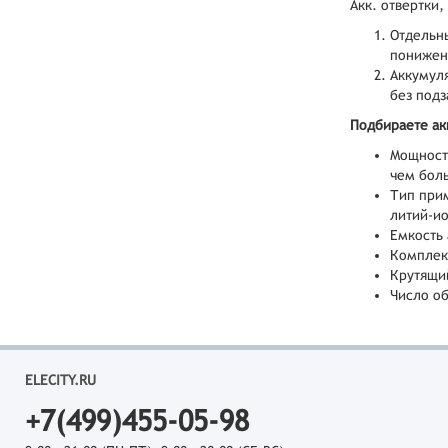
Акк. отвертки,
Отдельны
понижен
Аккумуля
без подз
Подбираете ак
Мощность
чем боль
Тип при
литий-и
Емкость 
Комплект
Крутящий
Число об
ELECITY.RU
+7(499)455-05-98