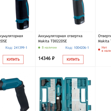
кумуляторная
Аккумуляторная отвертка
Отверт
2DSE
Makita TD022DSE
Makita
Код: 241399-1
В наличии
Код: 1004206-1
Нет
в нал
14346 ₽
КУПИТЬ
КУПИТЬ