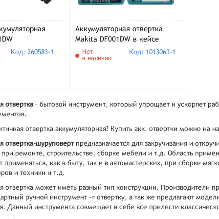
кумуляторная
Аккумуляторная отвертка
01DW
Makita DF001DW в кейсе
Код: 260583-1
Нет
Код: 1013063-1
в наличии
я отвертка
– бытовой инструмент, который упрощает и ускоряет ра
ементов.
ктичная отвертка аккумуляторная? Купить акк. отвертки можно на 
я отвертка-шуруповерт
предназначается для закручивания и откруч
при ремонте, строительстве, сборке мебели и т.д. Область приме
 применяться, как в быту, так и в автомастерских, при сборке мяг
ов и техники и т.д.
я отвертка может иметь разный тип конструкции. Производители п
артный ручной инструмент -= отвертку, а так же предлагают модел
я. Данный инструмента совмещает в себе все прелести классическо