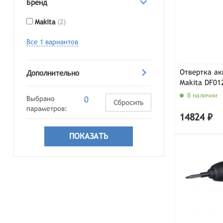
Бренд
Makita
(2)
Все 1 вариантов
Отвертка ак
Дополнительно
Makita DF01
В наличии
Выбрано
0
Сбросить
параметров:
14824 ₽