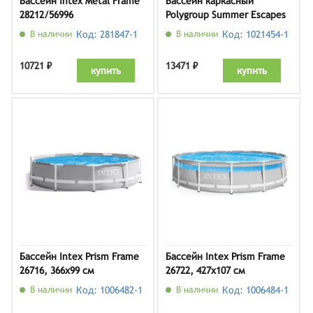
Бассейн Intex Metal Frame
Бассейн каркасный
28212/56996
Polygroup Summer Escapes
СПА бассейны с джакузи
P20-1042-A 305 х 107 см
В наличии
Код: 281847-1
В наличии
Код: 1021454-1
10721 ₽
13471 ₽
купить
купить
Бассейн Intex Prism Frame
Бассейн Intex Prism Frame
26716, 366х99 см
26722, 427х107 см
В наличии
Код: 1006482-1
В наличии
Код: 1006484-1