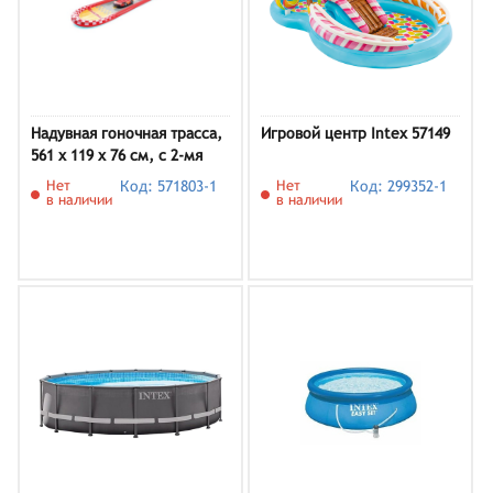
Надувная гоночная трасса,
Игровой центр Intex 57149
561 х 119 х 76 см, с 2-мя
машинами, 100 кг, от 6 лет,
Нет
Код: 571803-1
Нет
Код: 299352-1
57167NP INTEX
в наличии
в наличии