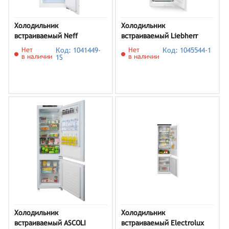
морозилки
Маленькие встраиваемые холодильники с
Холодильник
Холодильник
морозилкой
встраиваемый Neff
встраиваемый Liebherr
KI6873FE0
ICNSd 5103
Нет
Код: 1041449-
Нет
Код: 1045544-1
в наличии
в наличии
1S
Холодильник
Холодильник
встраиваемый ASCOLI
встраиваемый Electrolux