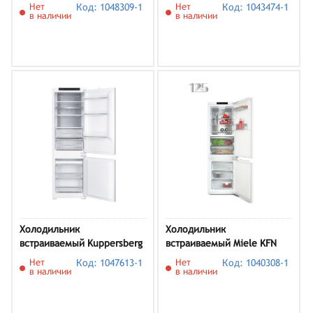
IRBci 5151
HBCN5177U1
Нет
Код: 1048309-1
Нет
Код: 1043474-1
в наличии
в наличии
Холодильник
Холодильник
встраиваемый Kuppersberg
встраиваемый Miele KFN
RBN 1767
7744 C 125 Gala Edition,
Нет
Код: 1047613-1
Нет
Код: 1040308-1
белый
в наличии
в наличии