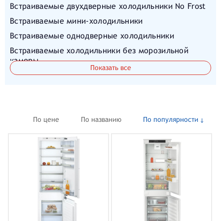
Встраиваемые двухдверные холодильники No Frost
Встраиваемые мини-холодильники
Встраиваемые однодверные холодильники
Встраиваемые холодильники без морозильной
камеры
Показать все
Встраиваемые холодильники из Германии
Встраиваемые холодильники недорого
Встраиваемые холодильники с зоной свежести
Встраиваемые холодильники с морозильной
По цене
По названию
По популярности
камерой
Встраиваемые холодильники с нижней
морозильной камерой
Встраиваемые холодильники шириной до 60 см
Высокие холодильники
Инверторные встраиваемые холодильники
Маленькие встраиваемые холодильники без