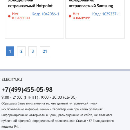
Холодильник
Холодильник
встраиваемый Hotpoint
встраиваемый Samsung
HBDR 18I
BRB26715CWW/EF, белый
Нет
Код: 1042086-1
Нет
Код: 1029237-1
в наличии
в наличии
1
2
3
21
ELECITY.RU
+7(499)455-05-98
9:00 - 21:00 (ПН-ПТ), 9:00 - 20:00 (СБ-ВС)
Обращаем Ваше внимание на то, что данный интернет-сайт носит
исключительно информационный характер и ни при каких условиях
информационные материалы и цены, размещенные на сайте, не являются
публичной офертой, определяемой положениями Статьи 437 Гражданского
кодекса РФ.