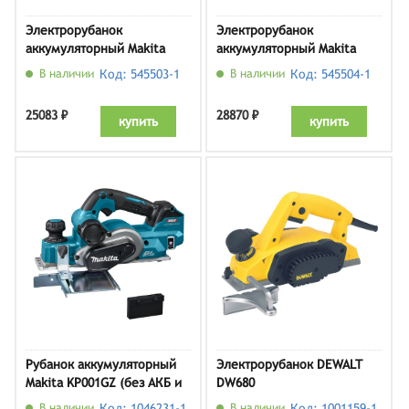
Электрорубанок
Электрорубанок
аккумуляторный Makita
аккумуляторный Makita
DKP181Z
DKP181ZU
В наличии
Код: 545503-1
В наличии
Код: 545504-1
25083 ₽
28870 ₽
купить
купить
Рубанок аккумуляторный
Электрорубанок DEWALT
Makita KP001GZ (без АКБ и
DW680
ЗУ)
В наличии
Код: 1046231-1
В наличии
Код: 1001159-1