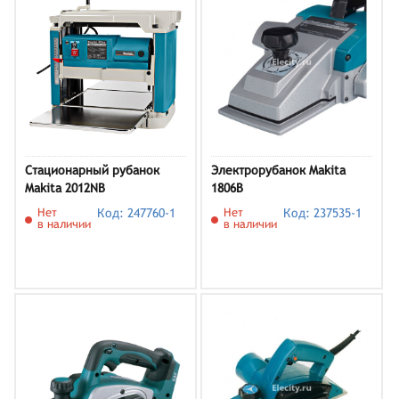
Стационарный рубанок
Электрорубанок Makita
Makita 2012NB
1806B
Нет
Код: 247760-1
Нет
Код: 237535-1
в наличии
в наличии