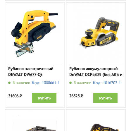
Рубанок электрический
Рубанок аккумуляторный
DEWALT DW677-QS
DeWALT DCP580N (без АКБ и
ЗУ)
В наличии
Код: 1008661-1
В наличии
Код: 1016702-1
31606 ₽
26825 ₽
купить
купить