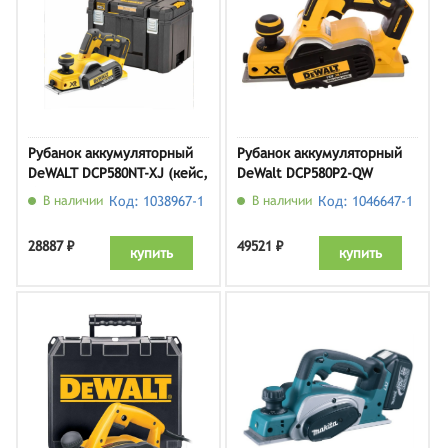
Рубанок аккумуляторный
Рубанок аккумуляторный
DeWALT DCP580NT-XJ (кейс,
DeWalt DCP580P2-QW
без АКБ и ЗУ)
В наличии
Код: 1038967-1
В наличии
Код: 1046647-1
28887 ₽
49521 ₽
купить
купить