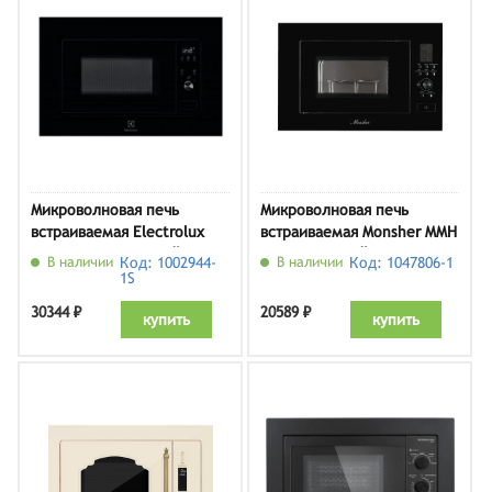
Микроволновая печь
Микроволновая печь
встраиваемая Electrolux
встраиваемая Monsher MMH
LMS2203EMK, черный
2050 B, черный
В наличии
Код: 1002944-
В наличии
Код: 1047806-1
1S
30344 ₽
20589 ₽
купить
купить