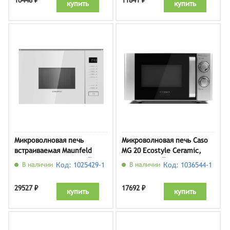
10448 ₽
11841 ₽
купить
купить
Микроволновая печь
Микроволновая печь Caso
встраиваемая Maunfeld
MG 20 Ecostyle Ceramic,
MBMO820SGW09, белый
серебристый
В наличии
Код: 1025429-1
В наличии
Код: 1036544-1
29527 ₽
17692 ₽
купить
купить