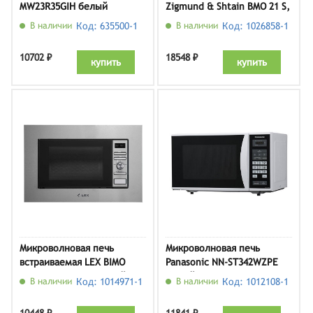
MW23R35GIH белый
Zigmund & Shtain BMO 21 S,
нержавеющая сталь
В наличии
Код: 635500-1
В наличии
Код: 1026858-1
10702 ₽
18548 ₽
купить
купить
Микроволновая печь
Микроволновая печь
встраиваемая LEX BIMO
Panasonic NN-ST342WZPE
20.05 IX, серебиристый
белый
В наличии
Код: 1014971-1
В наличии
Код: 1012108-1