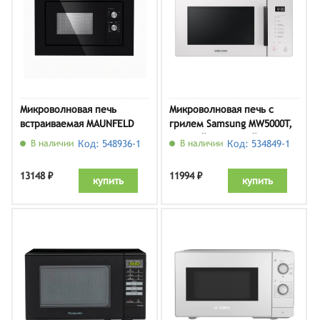
Микроволновая печь
Микроволновая печь с
встраиваемая MAUNFELD
грилем Samsung MW5000T,
MBMO.20.1PGB
нежный молочный
В наличии
Код: 548936-1
В наличии
Код: 534849-1
(MG23T5018AE/BW)
13148 ₽
11994 ₽
купить
купить