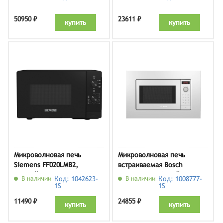
50950 ₽
23611 ₽
купить
купить
Микроволновая печь
Микроволновая печь
Siemens FF020LMB2,
встраиваемая Bosch
черный
BEL653MW3, белый
В наличии
Код: 1042623-
В наличии
Код: 1008777-
1S
1S
11490 ₽
24855 ₽
купить
купить