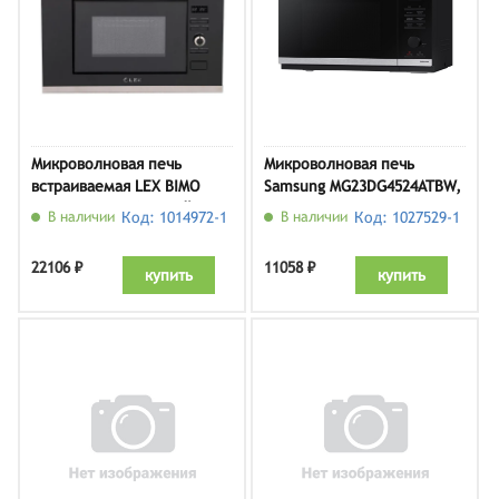
Микроволновая печь
Микроволновая печь
встраиваемая LEX BIMO
Samsung MG23DG4524ATBW,
20.03 IX, серебристый /
нержавеющая сталь/
В наличии
Код: 1014972-1
В наличии
Код: 1027529-1
черный
черный
22106 ₽
11058 ₽
купить
купить