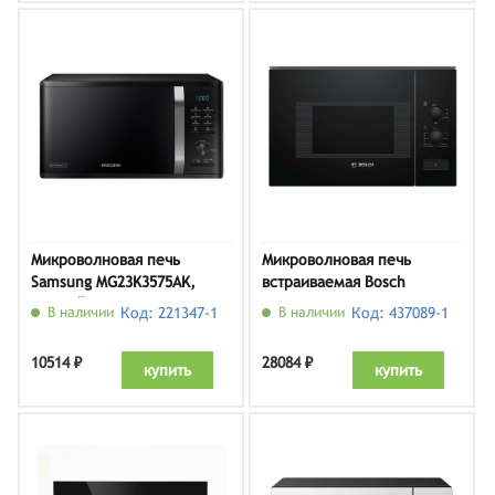
Микроволновая печь
Микроволновая печь
Samsung MG23K3575AK,
встраиваемая Bosch
черный
BFL520MB0
В наличии
Код: 221347-1
В наличии
Код: 437089-1
10514 ₽
28084 ₽
купить
купить