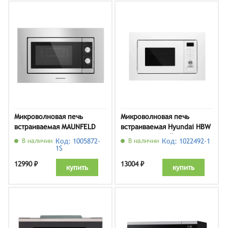
Микроволновая печь
Микроволновая печь
встраиваемая MAUNFELD
встраиваемая Hyundai HBW
JBMO.20.5S, нержавеющая
2040 WG, белый
В наличии
Код: 1005872-
В наличии
Код: 1022492-1
сталь
1S
12990 ₽
13004 ₽
купить
купить