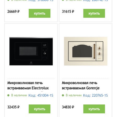
26669 ₽
31615 ₽
купить
купить
Микроволновая печь
Микроволновая печь
встраиваемая Electrolux
встраиваемая Gorenje
LMS2203EMX, черный/
BM235CLI, слоновая кость
В наличии
Код: 451004-1S
В наличии
Код: 220765-1S
нержавеющая сталь
32435 ₽
34830 ₽
купить
купить