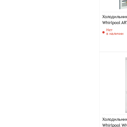
Холодильни
Whirlpool A
Нет
в наличии
Холодильни
Whirlpool W