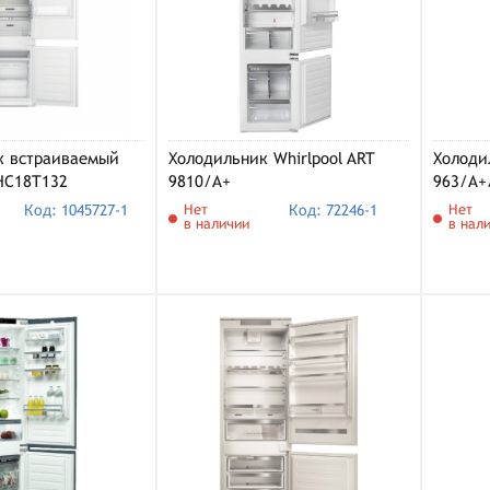
к встраиваемый
Холодильник Whirlpool ART
Холоди
HC18T132
9810/A+
963/A+
Код: 1045727-1
Нет
Код: 72246-1
Нет
в наличии
в нал