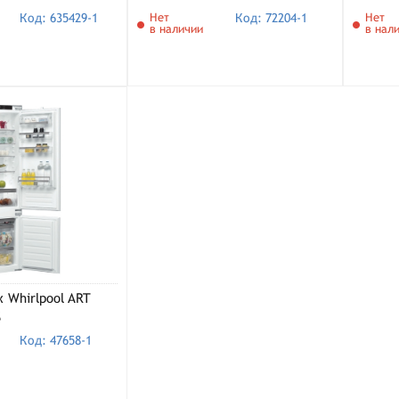
Код: 635429-1
Нет
Код: 72204-1
Нет
в наличии
в нал
 Whirlpool ART
S
Код: 47658-1