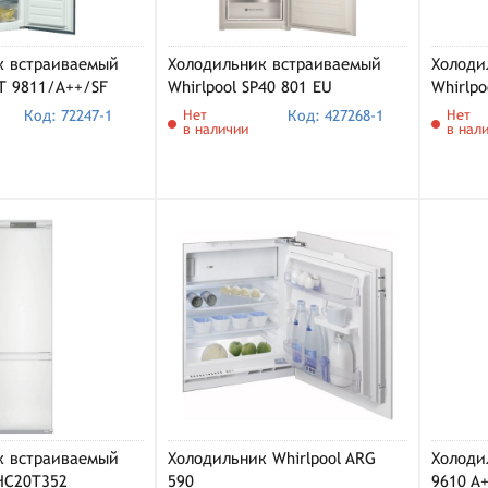
к встраиваемый
Холодильник встраиваемый
Холоди
RT 9811/A++/SF
Whirlpool SP40 801 EU
Whirlpo
Код: 72247-1
Нет
Код: 427268-1
Нет
в наличии
в нал
к встраиваемый
Холодильник Whirlpool ARG
Холоди
HC20T352
590
9610 A