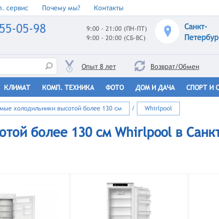
. сервис
Почему мы?
Контакты
55-05-98
Санкт-
9:00 - 21:00 (ПН-ПТ)
Петербур
9:00 - 20:00 (СБ-ВС)
Опыт 8 лет
Возврат/Обмен
КЛИМАТ
КОМП. ТЕХНИКА
ФОТО
ДОМ И ДАЧА
СПОРТ И 
мые холодильники высотой более 130 см
/
Whirlpool
той более 130 см Whirlpool в Санк