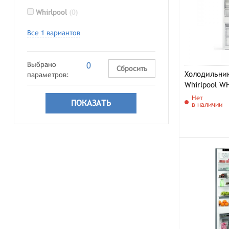
Whirlpool
(0)
Все 1 вариантов
Выбрано
0
Сбросить
Холодильни
параметров:
Whirlpool W
Нет
в наличии