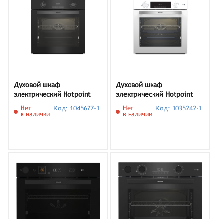
Духовой шкаф
Духовой шкаф
электрический Hotpoint
электрический Hotpoint
HFE9 1231 JSH BLG, черный
HSTF 1231 JSAH WHG,
Нет
Код: 1045677-1
Нет
Код: 1035242-1
белый
в наличии
в наличии