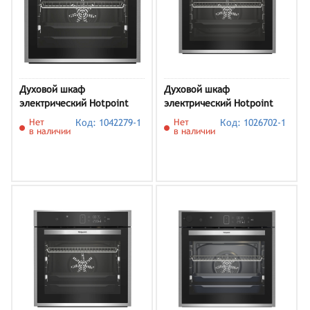
Духовой шкаф
Духовой шкаф
электрический Hotpoint
электрический Hotpoint
HFTE8 821 H IX,
FE9 814 H IX нержавеющая
Нет
Код: 1042279-1
Нет
Код: 1026702-1
нержавеющая сталь
сталь/черный
в наличии
в наличии