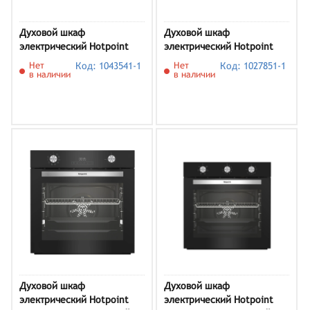
Духовой шкаф
Духовой шкаф
электрический Hotpoint
электрический Hotpoint
FE8 1352 DSC IX,
FE9 S1351 DSH IX,
Нет
Код: 1043541-1
Нет
Код: 1027851-1
нержавеющая сталь
нержавеющая сталь
в наличии
в наличии
Духовой шкаф
Духовой шкаф
электрический Hotpoint
электрический Hotpoint