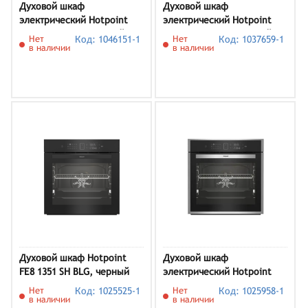
Духовой шкаф
Духовой шкаф
электрический Hotpoint
электрический Hotpoint
HSTF 1352 H BL, черный
FE9 1231 JS BLG, черный
Нет
Код: 1046151-1
Нет
Код: 1037659-1
в наличии
в наличии
Духовой шкаф Hotpoint
Духовой шкаф
FE8 1351 SH BLG, черный
электрический Hotpoint
FE8 1351 DSH IX,
Нет
Код: 1025525-1
Нет
Код: 1025958-1
нержавеющая сталь
в наличии
в наличии