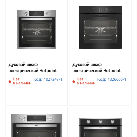
Духовой шкаф
Духовой шкаф
электрический Hotpoint
электрический Hotpoint
FE8 831 JSC IX,
FE8 1352 SP BLG черный
Нет
Код: 1027247-1
Нет
Код: 1026668-1
нержавеющая сталь
в наличии
в наличии