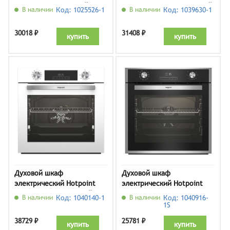
FE8 1351 H BL, черный
HFE8 1231 JSH BLG, черный
В наличии
Код: 1025526-1
В наличии
Код: 1039630-1
30018 ₽
31408 ₽
купить
купить
Духовой шкаф
Духовой шкаф
электрический Hotpoint
электрический Hotpoint
HFE8 1221 H WH, белый
HFE9 1234 JC IX,
В наличии
Код: 1040140-1
В наличии
Код: 1040916-
нержавеющая сталь
1S
38729 ₽
25781 ₽
купить
купить