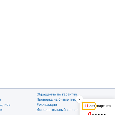
Обращение по гарантии
x
и
Проверка на битые пиксели
вщиков
Рекламации
11
лет партнер
ых
Дополнительный сервис