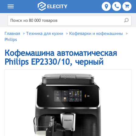
Главная
>
Техника для кухни
>
Кофеварки и кофемашины
>
Philips
Кофемашина автоматическая
Philips EP2330/10, черный